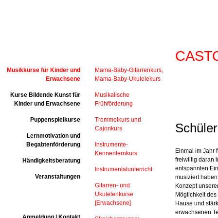
CAST
Musikkurse für Kinder und
Mama-Baby-Gitarrenkurs,
Erwachsene
Mama-Baby-Ukulelekurs
Kurse Bildende Kunst für
Musikalische
Kinder und Erwachsene
Frühförderung
Puppenspielkurse
Trommelkurs und
Schüler
Cajonkurs
Lernmotivation und
Begabtenförderung
Instrumente-
Einmal im Jahr 
Kennenlernkurs
freiwillig daran
Händigkeitsberatung
entspannten Ein
Instrumentalunterricht
Veranstaltungen
musiziert haben
Gitarren- und
Konzept unserer
Ukulelenkurse
Möglichkeit des
[Erwachsene]
Hause und stärk
erwachsenen Tei
Anmeldung | Kontakt